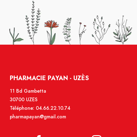
PHARMACIE PAYAN - UZÈS
11 Bd Gambetta
30700 UZES
Téléphone:
04.66.22.10.74
pharmapayan@gmail.com