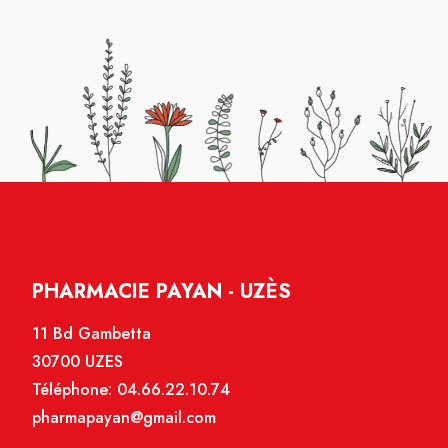
PHARMACIE PAYAN - UZÈS
11 Bd Gambetta
30700 UZES
Téléphone:
04.66.22.10.74
pharmapayan@gmail.com