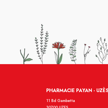
PHARMACIE PAYAN - UZÈ
11 Bd Gambetta
30700 UZES