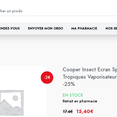
ENDEZ-VOUS
ENVOYER MON ORDO
MA PHARMACIE
NOS S
Cooper Insect Ecran Sp
Tropiques Vaporisateu
-2€
-25%
EN STOCK
Retrait en pharmacie
15,40€
17.4€