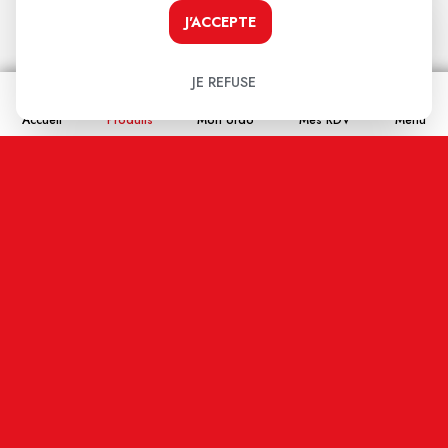
J'ACCEPTE
Nom
JE REFUSE
Accueil
Produits
Mon ordo
Mes RDV
Menu
Email
En cochant cette case j'accepte que les
informations saisies soient enregistrées, et affichées
sur ce site internet (votre email restera confidentiel).
ENVOYER