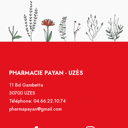
PHARMACIE PAYAN - UZÈS
11 Bd Gambetta
30700 UZES
Téléphone:
04.66.22.10.74
pharmapayan@gmail.com