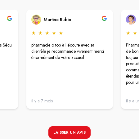
Martine Rubio
★
★
★
★
★
★
★
rs Sécu
pharmacie o top à l écoute avec sa
Pharma
clientèle je recommande vivement merci
de bons
énormément de votre accueil
toujour
produit
comme l
étendus
pour un
il y a 7 mois
il y a u
LAISSER UN AVIS