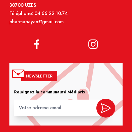
30700 UZES
Téléphone:
04.66.22.10.74
pharmapayan@gmail.com
NEWSLETTER
Rejoignez la communauté Médiprix !