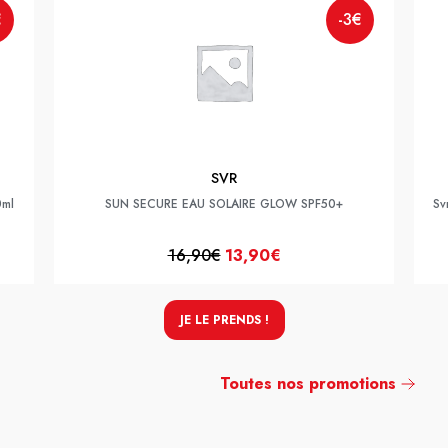
€
-3€
SVR
0ml
SUN SECURE EAU SOLAIRE GLOW SPF50+
Sv
16,90€
13,90€
JE LE PRENDS !
Toutes nos promotions