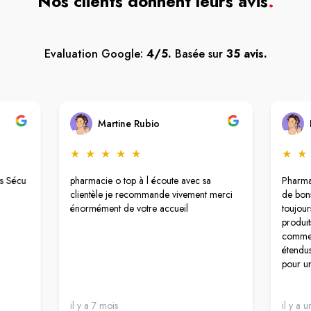
Nos clients donnent leurs avis
.
Evaluation Google:
4/5.
Basée sur
35 avis.
Martine Rubio
★
★
★
★
★
★
★
rs Sécu
pharmacie o top à l écoute avec sa
Pharma
clientèle je recommande vivement merci
de bons
énormément de votre accueil
toujour
produit
comme l
étendus
pour un
il y a 7 mois
il y a u