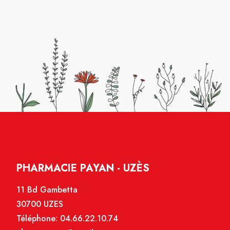
PHARMACIE PAYAN - UZÈS
11 Bd Gambetta
30700 UZES
Téléphone:
04.66.22.10.74