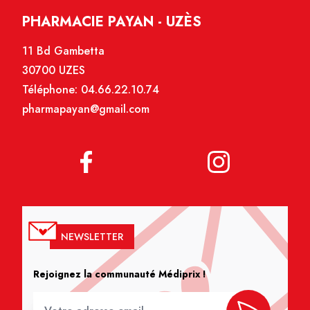
PHARMACIE PAYAN - UZÈS
11 Bd Gambetta
30700 UZES
Téléphone:
04.66.22.10.74
pharmapayan@gmail.com
NEWSLETTER
Rejoignez la communauté Médiprix !