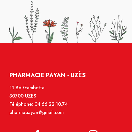
PHARMACIE PAYAN - UZÈS
11 Bd Gambetta
30700 UZES
Téléphone:
04.66.22.10.74
pharmapayan@gmail.com