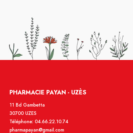
PHARMACIE PAYAN - UZÈS
11 Bd Gambetta
30700 UZES
Téléphone:
04.66.22.10.74
pharmapayan@gmail.com