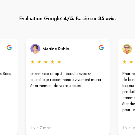
Evaluation Google:
4/5.
Basée sur
35 avis.
Martine Rubio
★
★
★
★
★
★
★
rs Sécu
pharmacie o top à l écoute avec sa
Pharma
clientèle je recommande vivement merci
de bons
énormément de votre accueil
toujour
produit
comme l
étendus
pour un
il y a 7 mois
il y a u