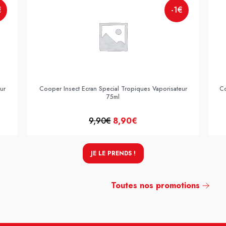
€
-1€
ur
Cooper Insect Ecran Special Tropiques Vaporisateur
Co
75ml
9,90€
8,90€
JE LE PRENDS !
Toutes nos promotions