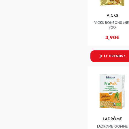
VICKS
VICKS BONBONS MIE
72G
3,90€
JE LE PRENDS !
LADRÔME
LADROME GOMME