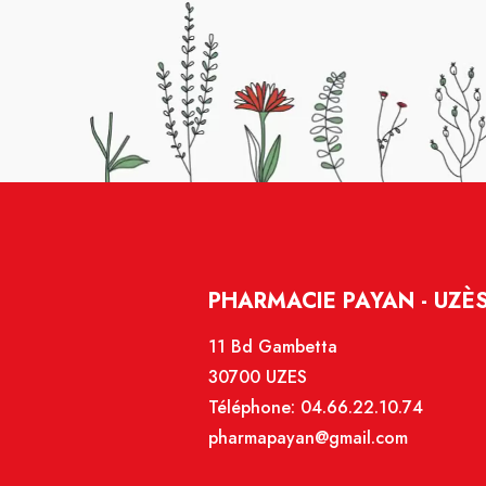
PHARMACIE PAYAN - UZÈ
11 Bd Gambetta
30700 UZES
Téléphone:
04.66.22.10.74
pharmapayan@gmail.com