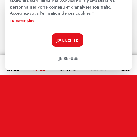
Notre site web utilise des cookies nous permettant de
personnaliser votre contenu et d'analyser son trafic.
Les avis clients
.
Acceptez-vous l'utilisation de ces cookies ?
En savoir plus
Aucun avis pour le moment.
J'ACCEPTE
Soyez le premier à donner votre avis !
JE REFUSE
Votre note:
Accueil
Produits
Mon ordo
Mes RDV
Menu
★
★
★
★
★
Votre avis