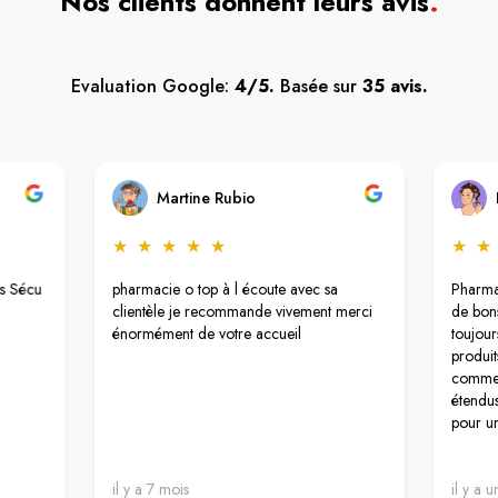
Nos clients donnent leurs avis
.
Evaluation Google:
4/5.
Basée sur
35 avis.
Martine Rubio
★
★
★
★
★
★
★
rs Sécu
pharmacie o top à l écoute avec sa
Pharma
clientèle je recommande vivement merci
de bons
énormément de votre accueil
toujour
produit
comme l
étendus
pour un
il y a 7 mois
il y a u