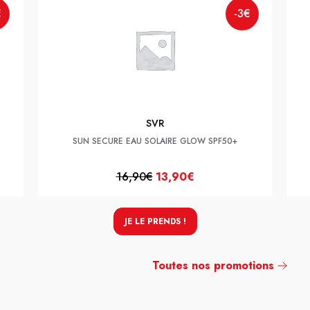
€
-3€
SVR
SUN SECURE EAU SOLAIRE GLOW SPF50+
16,90€
13,90€
JE LE PRENDS !
Toutes nos promotions