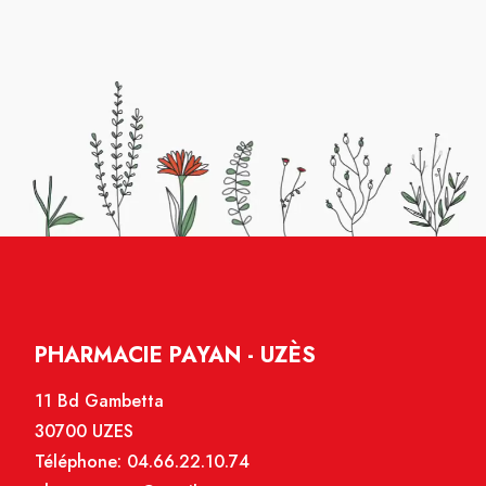
PHARMACIE PAYAN - UZÈS
11 Bd Gambetta
30700 UZES
Téléphone:
04.66.22.10.74