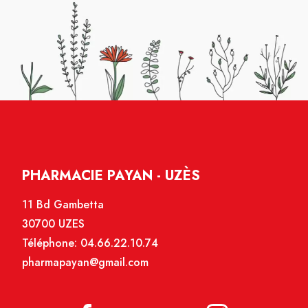
PHARMACIE PAYAN - UZÈS
11 Bd Gambetta
30700 UZES
Téléphone:
04.66.22.10.74
pharmapayan@gmail.com