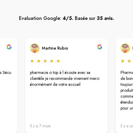
Evaluation Google:
4/5.
Basée sur
35 avis.
Martine Rubio
★
★
★
★
★
★
★
rs Sécu
pharmacie o top à l écoute avec sa
Pharma
clientèle je recommande vivement merci
de bons
énormément de votre accueil
toujour
produit
comme l
étendus
pour un
il y a 7 mois
il y a u