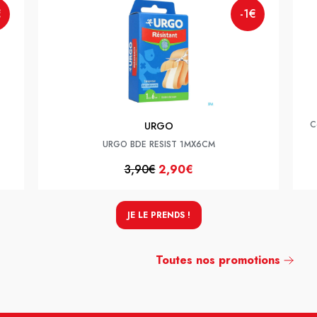
€
-1€
C
URGO
URGO BDE RESIST 1MX6CM
3,90€
2,90€
JE LE PRENDS !
Toutes nos promotions