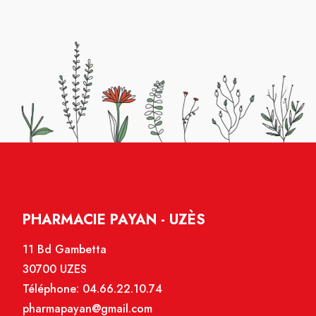
PHARMACIE PAYAN - UZÈS
11 Bd Gambetta
30700 UZES
Téléphone:
04.66.22.10.74
pharmapayan@gmail.com